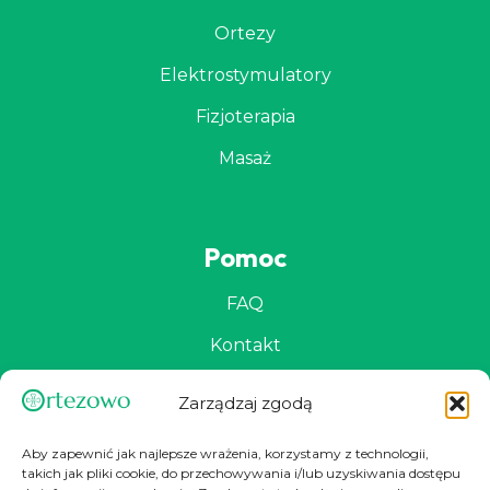
Ortezy
Elektrostymulatory
Fizjoterapia
Masaż
Pomoc
FAQ
Kontakt
Zwroty
Zarządzaj zgodą
Dostawa
Aby zapewnić jak najlepsze wrażenia, korzystamy z technologii,
Regulamin
takich jak pliki cookie, do przechowywania i/lub uzyskiwania dostępu